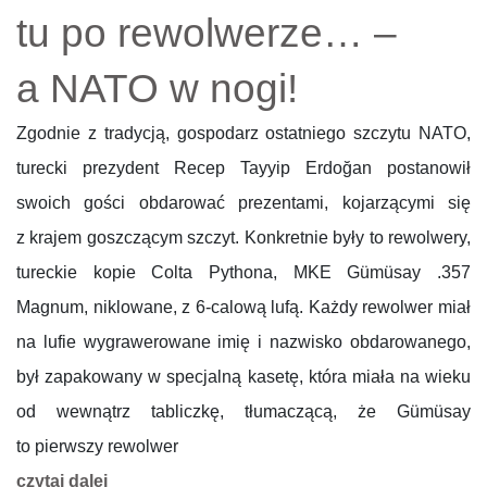
tu po rewolwerze… –
a NATO w nogi!
Zgodnie z tradycją, gospodarz ostatniego szczytu NATO,
turecki prezydent Recep Tayyip Erdoğan postanowił
swoich gości obdarować prezentami, kojarzącymi się
z krajem goszczącym szczyt. Konkretnie były to rewolwery,
tureckie kopie Colta Pythona, MKE Gümüsay .357
Magnum, niklowane, z 6-calową lufą. Każdy rewolwer miał
na lufie wygrawerowane imię i nazwisko obdarowanego,
był zapakowany w specjalną kasetę, która miała na wieku
od wewnątrz tabliczkę, tłumaczącą, że Gümüsay
to pierwszy rewolwer
czytaj dalej