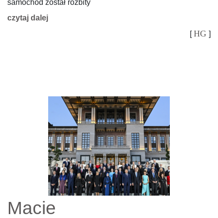
samochód został rozbity
czytaj dalej
HG
[
]
Macie