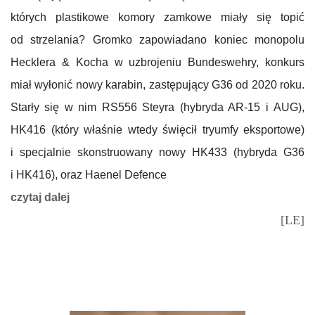
których plastikowe komory zamkowe miały się topić
od strzelania? Gromko zapowiadano koniec monopolu
Hecklera & Kocha w uzbrojeniu Bundeswehry, konkurs
miał wyłonić nowy karabin, zastępujący G36 od 2020 roku.
Starły się w nim RS556 Steyra (hybryda AR-15 i AUG),
HK416 (który właśnie wtedy święcił tryumfy eksportowe)
i specjalnie skonstruowany nowy HK433 (hybryda G36
i HK416), oraz Haenel Defence
czytaj dalej
[LE]