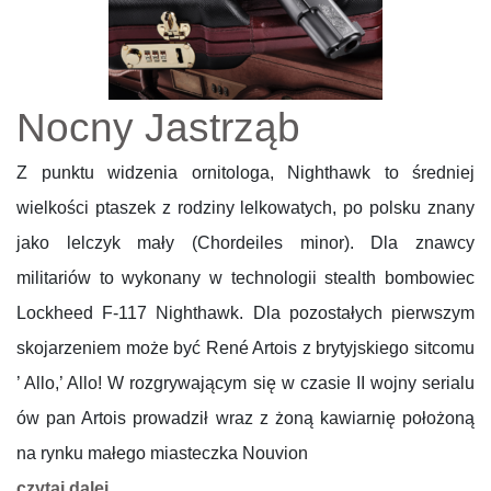
Nocny Jastrząb
Z punktu widzenia ornitologa, Nighthawk to średniej
wielkości ptaszek z rodziny lelkowatych, po polsku znany
jako lelczyk mały (Chordeiles minor). Dla znawcy
militariów to wykonany w technologii stealth bombowiec
Lockheed F-117 Nighthawk. Dla pozostałych pierwszym
skojarzeniem może być René Artois z brytyjskiego sitcomu
’ Allo,’ Allo! W rozgrywającym się w czasie II wojny serialu
ów pan Artois prowadził wraz z żoną kawiarnię położoną
na rynku małego miasteczka Nouvion
czytaj dalej