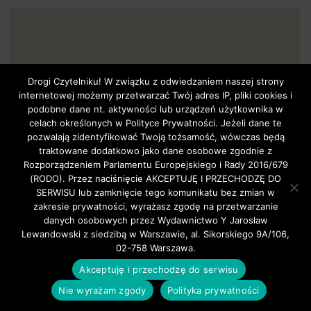
Drogi Czytelniku! W związku z odwiedzaniem naszej strony
internetowej możemy przetwarzać Twój adres IP, pliki cookies i
podobne dane nt. aktywności lub urządzeń użytkownika w
GŁÓWNA
celach określonych w Polityce Prywatności. Jeżeli dane te
W NUMERZE…
pozwalają zidentyfikować Twoją tożsamość, wówczas będą
KINO STRZAŁ.pl
traktowane dodatkowo jako dane osobowe zgodnie z
WIADOMOŚCI
Rozporządzeniem Parlamentu Europejskiego i Rady 2016/679
PRAWO
(RODO). Przez naciśnięcie AKCEPTUJĘ I PRZECHODZĘ DO
SERWISU lub zamknięcie tego komunikatu bez zmian w
SPORT
zakresie prywatności, wyrażasz zgodę na przetwarzanie
O NAS
danych osobowych przez Wydawnictwo Y Jarosław
KONTAKT
Lewandowski z siedzibą w Warszawie, al. Sikorskiego 9A/106,
TU KUPISZ STRZAŁ.pl
02-758 Warszawa.
PRENUMERATA
Akceptuję i przechodzę do serwisu
POLITYKA PRYWATNOŚCI
Nie wyrażam zgody
Polityka prywatności