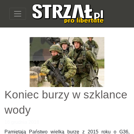
Koniec burzy w szklance
wody
16 grudnia 2018
Pamiętają Państwo wielką burzę z 2015 roku o G36,