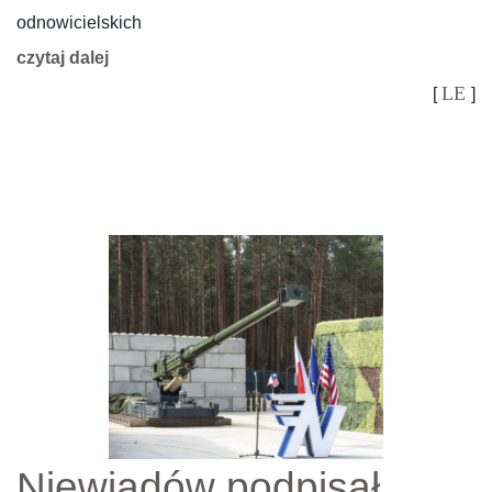
odnowicielskich
czytaj dalej
LE
[
]
Niewiadów podpisał