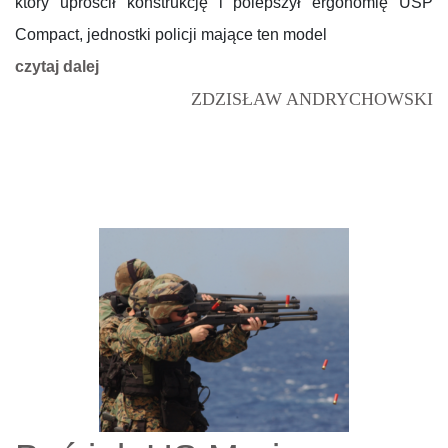
który uprościł konstrukcję i polepszył ergonomię USP
Compact, jednostki policji mające ten model
czytaj dalej
ZDZISŁAW ANDRYCHOWSKI