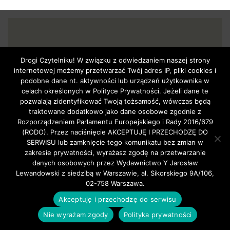
Drogi Czytelniku! W związku z odwiedzaniem naszej strony
internetowej możemy przetwarzać Twój adres IP, pliki cookies i
podobne dane nt. aktywności lub urządzeń użytkownika w
celach określonych w Polityce Prywatności. Jeżeli dane te
GŁÓWNA
pozwalają zidentyfikować Twoją tożsamość, wówczas będą
W NUMERZE…
traktowane dodatkowo jako dane osobowe zgodnie z
KINO STRZAŁ.pl
Rozporządzeniem Parlamentu Europejskiego i Rady 2016/679
WIADOMOŚCI
(RODO). Przez naciśnięcie AKCEPTUJĘ I PRZECHODZĘ DO
PRAWO
SERWISU lub zamknięcie tego komunikatu bez zmian w
zakresie prywatności, wyrażasz zgodę na przetwarzanie
SPORT
danych osobowych przez Wydawnictwo Y Jarosław
O NAS
Lewandowski z siedzibą w Warszawie, al. Sikorskiego 9A/106,
KONTAKT
02-758 Warszawa.
TU KUPISZ STRZAŁ.pl
Akceptuję i przechodzę do serwisu
PRENUMERATA
Nie wyrażam zgody
Polityka prywatności
POLITYKA PRYWATNOŚCI