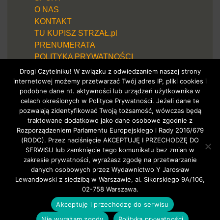
O NAS
KONTAKT
TU KUPISZ STRZAŁ.pl
PRENUMERATA
POLITYKA PRYWATNOŚCI
Drogi Czytelniku! W związku z odwiedzaniem naszej strony
internetowej możemy przetwarzać Twój adres IP, pliki cookies i
podobne dane nt. aktywności lub urządzeń użytkownika w
celach określonych w Polityce Prywatności. Jeżeli dane te
pozwalają zidentyfikować Twoją tożsamość, wówczas będą
traktowane dodatkowo jako dane osobowe zgodnie z
Rozporządzeniem Parlamentu Europejskiego i Rady 2016/679
(RODO). Przez naciśnięcie AKCEPTUJĘ I PRZECHODZĘ DO
SERWISU lub zamknięcie tego komunikatu bez zmian w
zakresie prywatności, wyrażasz zgodę na przetwarzanie
danych osobowych przez Wydawnictwo Y Jarosław
Lewandowski z siedzibą w Warszawie, al. Sikorskiego 9A/106,
02-758 Warszawa.
Akceptuję i przechodzę do serwisu
Nie wyrażam zgody
Polityka prywatności