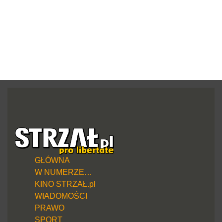
GŁÓWNA
W NUMERZE…
KINO STRZAŁ.pl
WIADOMOŚCI
PRAWO
SPORT