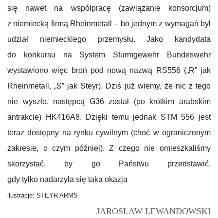
się nawet na współpracę (zawiązanie konsorcjum)
z niemiecką firmą Rheinmetall – bo jednym z wymagań był
udział niemieckiego przemysłu. Jako kandydata
do konkursu na System Sturmgewehr Bundeswehr
wystawiono więc broń pod nową nazwą RS556 („R” jak
Rheinmetall, „S” jak Steyr). Dziś już wiemy, że nic z tego
nie wyszło, następcą G36 został (po krótkim arabskim
antrakcie) HK416A8. Dzięki temu jednak STM 556 jest
teraz dostępny na rynku cywilnym (choć w ograniczonym
zakresie, o czym później). Z czego nie omieszkaliśmy
skorzystać, by go Państwu przedstawić,
gdy tylko nadarzyła się taka okazja
ilustracje: STEYR ARMS
JAROSŁAW LEWANDOWSKI