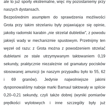
ale to już sporty ekstremalne, więc my pozostaniemy przy
naszych dystansach.
Bezpośrednim asumptem do sprawdzenia możliwości
Grota przy takim strzelaniu były pojawiające się opinie,
jakoby radomski karabin „nie strzelał dubletów”, z powodu
jakiejś wady w mechanizmie spustowym. Przetnijmy ten
węzeł od razu: z Grota można z powodzeniem strzelać
dubletami ze stale utrzymywanym taktowaniem 0,19
sekundy, praktycznie niezależnie od gramatury pocisków
stosowanej amunicji (w naszym przypadku było to 55, 62
i 69 granów). Jedynie najwolniejsze jakimi
dysponowaliśmy naboje marki Barnaul taktowały w
splicie
0,20–0,21 sekundy, czyli także dobrej (wyniki pomiarów
prędkości wylotowych i inne szczegóły były już