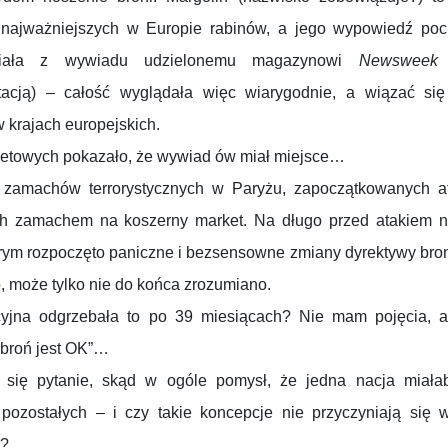
 najważniejszych w Europie rabinów, a jego wypowiedź poc
iała z wywiadu udzielonemu magazynowi
Newsweek
acją) – całość wyglądała więc wiarygodnie, a wiązać się
 krajach europejskich.
rnetowych pokazało, że wywiad ów miał miejsce…
ii zamachów terrorystycznych w Paryżu, zapoczątkowanych a
ch zamachem na koszerny market. Na długo przed atakiem n
órym rozpoczęto paniczne i bezsensowne zmiany dyrektywy bro
, może tylko nie do końca zrozumiano.
cyjna odgrzebała to po 39 miesiącach? Nie mam pojęcia, a
 „broń jest OK”…
 się pytanie, skąd w ogóle pomysł, że jedna nacja miała
ozostałych – i czy takie koncepcje nie przyczyniają się w
w?