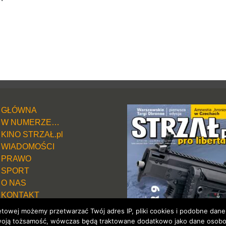
GŁÓWNA
W NUMERZE…
KINO STRZAŁ.pl
WIADOMOŚCI
PRAWO
SPORT
O NAS
KONTAKT
TU KUPISZ STRZAŁ.pl
etowej możemy przetwarzać Twój adres IP, pliki cookies i podobne dan
PRENUMERATA
ć Twoją tożsamość, wówczas będą traktowane dodatkowo jako dane osob