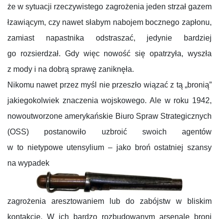
że w sytuacji rzeczywistego zagrożenia jeden strzał gazem
łzawiącym, czy nawet słabym nabojem bocznego zapłonu,
zamiast napastnika odstraszać, jedynie bardziej
go rozsierdzał. Gdy więc nowość się opatrzyła, wyszła
z mody i na dobrą sprawę zaniknęła.
Nikomu nawet przez myśl nie przeszło wiązać z tą „bronią”
jakiegokolwiek znaczenia wojskowego. Ale w roku 1942,
nowoutworzone amerykańskie Biuro Spraw Strategicznych
(OSS) postanowiło uzbroić swoich agentów
w to nietypowe utensylium – jako broń ostatniej szansy
na wypadek
zagrożenia aresztowaniem lub do zabójstw w bliskim
kontakcie. W ich bardzo rozbudowanym arsenale broni