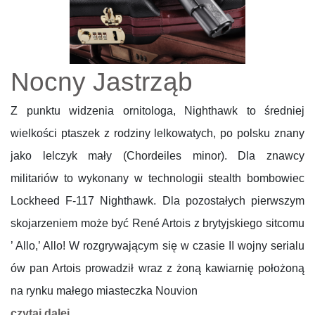
Nocny Jastrząb
Z punktu widzenia ornitologa, Nighthawk to średniej
wielkości ptaszek z rodziny lelkowatych, po polsku znany
jako lelczyk mały (Chordeiles minor). Dla znawcy
militariów to wykonany w technologii stealth bombowiec
Lockheed F-117 Nighthawk. Dla pozostałych pierwszym
skojarzeniem może być René Artois z brytyjskiego sitcomu
’ Allo,’ Allo! W rozgrywającym się w czasie II wojny serialu
ów pan Artois prowadził wraz z żoną kawiarnię położoną
na rynku małego miasteczka Nouvion
czytaj dalej