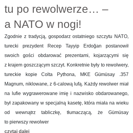
tu po rewolwerze… –
a NATO w nogi!
Zgodnie z tradycją, gospodarz ostatniego szczytu NATO,
turecki prezydent Recep Tayyip Erdoğan postanowił
swoich gości obdarować prezentami, kojarzącymi się
z krajem goszczącym szczyt. Konkretnie były to rewolwery,
tureckie kopie Colta Pythona, MKE Gümüsay .357
Magnum, niklowane, z 6-calową lufą. Każdy rewolwer miał
na lufie wygrawerowane imię i nazwisko obdarowanego,
był zapakowany w specjalną kasetę, która miała na wieku
od wewnątrz tabliczkę, tłumaczącą, że Gümüsay
to pierwszy rewolwer
czytaj dalej