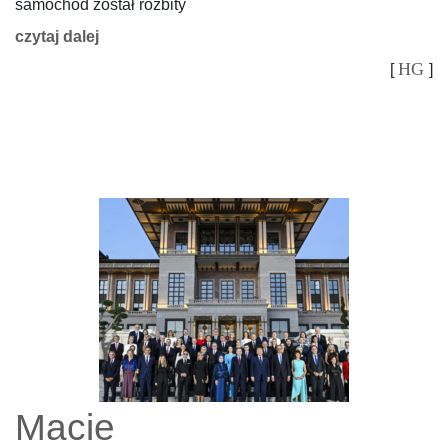
samochód został rozbity
czytaj dalej
HG
[
]
Macie