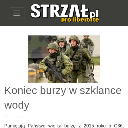
Koniec burzy w szklance
wody
16 grudnia 2018
Pamiętają Państwo wielką burzę z 2015 roku o G36,