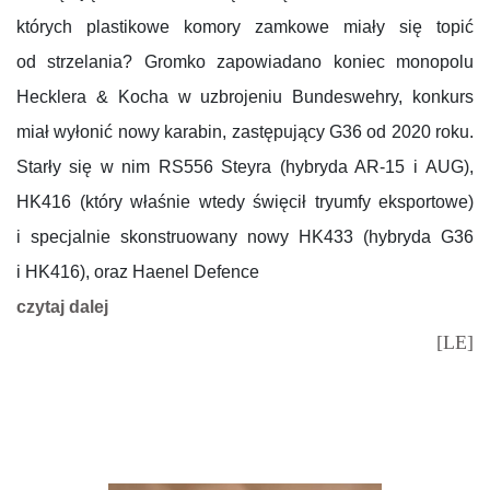
których plastikowe komory zamkowe miały się topić
od strzelania? Gromko zapowiadano koniec monopolu
Hecklera & Kocha w uzbrojeniu Bundeswehry, konkurs
miał wyłonić nowy karabin, zastępujący G36 od 2020 roku.
Starły się w nim RS556 Steyra (hybryda AR-15 i AUG),
HK416 (który właśnie wtedy święcił tryumfy eksportowe)
i specjalnie skonstruowany nowy HK433 (hybryda G36
i HK416), oraz Haenel Defence
czytaj dalej
[LE]