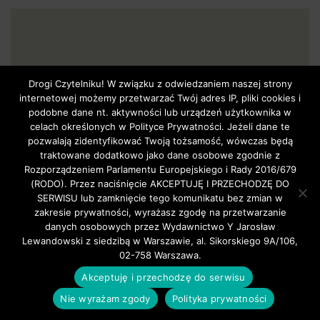
Drogi Czytelniku! W związku z odwiedzaniem naszej strony
internetowej możemy przetwarzać Twój adres IP, pliki cookies i
podobne dane nt. aktywności lub urządzeń użytkownika w
GŁÓWNA
celach określonych w Polityce Prywatności. Jeżeli dane te
W NUMERZE…
pozwalają zidentyfikować Twoją tożsamość, wówczas będą
KINO STRZAŁ.pl
traktowane dodatkowo jako dane osobowe zgodnie z
WIADOMOŚCI
Rozporządzeniem Parlamentu Europejskiego i Rady 2016/679
PRAWO
(RODO). Przez naciśnięcie AKCEPTUJĘ I PRZECHODZĘ DO
SERWISU lub zamknięcie tego komunikatu bez zmian w
SPORT
zakresie prywatności, wyrażasz zgodę na przetwarzanie
O NAS
danych osobowych przez Wydawnictwo Y Jarosław
KONTAKT
Lewandowski z siedzibą w Warszawie, al. Sikorskiego 9A/106,
TU KUPISZ STRZAŁ.pl
02-758 Warszawa.
PRENUMERATA
Akceptuję i przechodzę do serwisu
POLITYKA PRYWATNOŚCI
Nie wyrażam zgody
Polityka prywatności